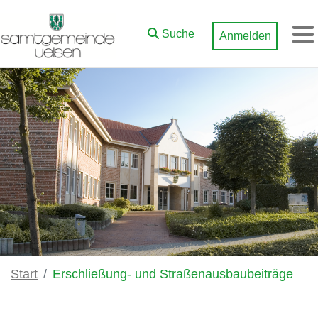
Zum Hauptinhalt springen
Suche
Anmelden
M
Start
Erschließung- und Straßenausbaubeiträge