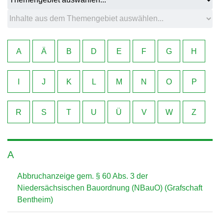
A
Ä
B
D
E
F
G
H
I
J
K
L
M
N
O
P
R
S
T
U
Ü
V
W
Z
A
Abbruchanzeige gem. § 60 Abs. 3 der
Niedersächsischen Bauordnung (NBauO) (Grafschaft
Bentheim)